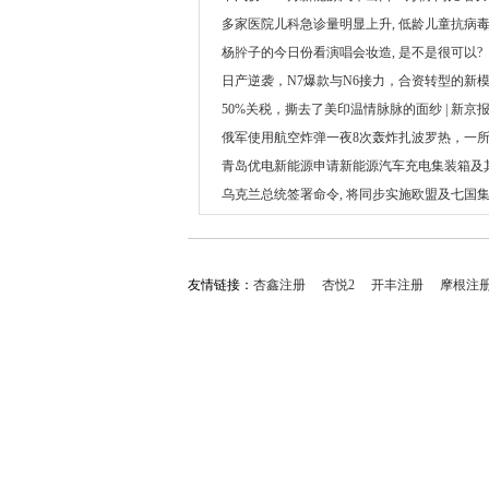
多家医院儿科急诊量明显上升, 低龄儿童抗病
用药有望迎来新选择
杨肸子的今日份看演唱会妆造, 是不是很可以?
日产逆袭，N7爆款与N6接力，合资转型的新
50%关税，撕去了美印温情脉脉的面纱 | 新京
俄军使用航空炸弹一夜8次轰炸扎波罗热，一
被击中，16死35伤
青岛优电新能源申请新能源汽车充电集装箱及
制系统专利，利用太阳能储能进行节能
乌克兰总统签署命令, 将同步实施欧盟及七国
俄制裁
友情链接：
杏鑫注册
杏悦2
开丰注册
摩根注