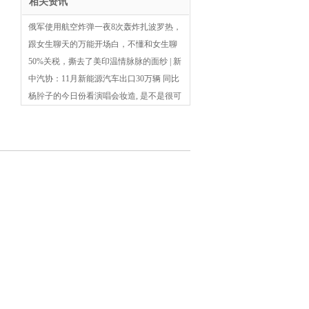
相关资讯
俄军使用航空炸弹一夜8次轰炸扎波罗热，
一所监狱被击中，16死35伤
跟女生聊天的万能开场白，不懂和女生聊
什么的男生注意了
50%关税，撕去了美印温情脉脉的面纱 | 新
京报专栏
中汽协：11月新能源汽车出口30万辆 同比
增长2.6倍
杨肸子的今日份看演唱会妆造, 是不是很可
以?