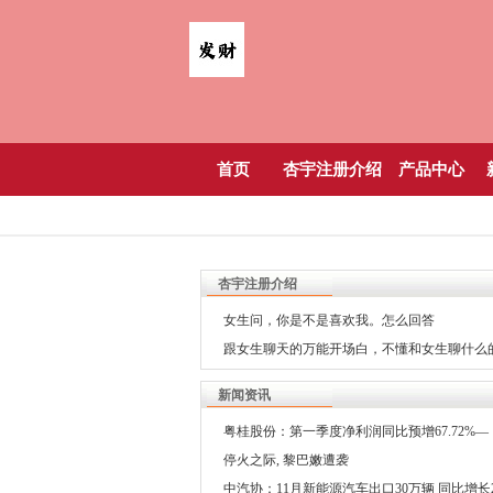
首页
杏宇注册介绍
产品中心
杏宇注册介绍
女生问，你是不是喜欢我。怎么回答
跟女生聊天的万能开场白，不懂和女生聊什么
生注意了
新闻资讯
粤桂股份：第一季度净利润同比预增67.72%—
98.53%
停火之际, 黎巴嫩遭袭
中汽协：11月新能源汽车出口30万辆 同比增长2